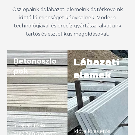
Oszlopaink és lábazati elemeink és térköveink
időtálló minőséget képviselnek. Modern
technológiával és precíz gyártással alkotunk
tartós és esztétikus megoldásokat.
Betonoszlo
Lábazati
pok
elemek
Strapabíró és
Időtálló és erős
precízen gyártott