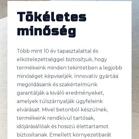
Tökéletes
minőség
Több mint 10 év tapasztalattal és
elkötelezettséggel biztosítjuk, hogy
termékeink minden tekintetben a legjobb
minőséget képviseljék. Innovatív gyártási
megoldásaink és szakértelmünk
garantálják a kiváló eredményeket,
amelyek túlszárnyalják ügyfeleink
elvárásait. Mivel betonból készülnek,
termékeink rendkívül tartósak,
időjárásállóak és hosszú élettartamot
biztosítanak. Emellett környezetbarát