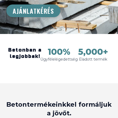
AJÁNLATKÉRÉS
100
%
5,000
+
Betonban a
legjobbak!
Ügyfélelégedettség
Eladott termék
Betontermékeinkkel formáljuk
a jövőt.